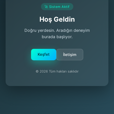
🚀 Sistem Aktif
Hoş Geldin
Doğru yerdesin. Aradığın deneyim
burada başlıyor.
Keşfet
İletişim
© 2026 Tüm hakları saklıdır