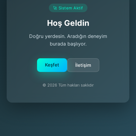
🚀 Sistem Aktif
Hoş Geldin
Doğru yerdesin. Aradığın deneyim
burada başlıyor.
Keşfet
İletişim
© 2026 Tüm hakları saklıdır